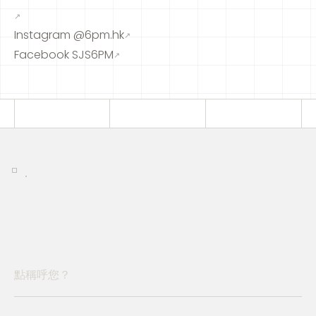
↗
Instagram @6pm.hk
↗
Facebook SJS6PM
↗